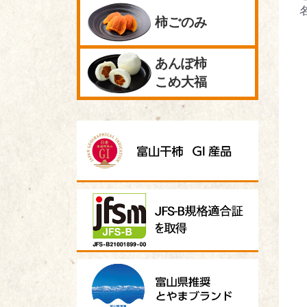
柿ごのみ
あんぽ柿
こめ大福