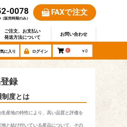
52-0078
FAXで注文
:00（販売時期のみ）
ご注文、お支払い
お問い合わせ
発送方法について
0
￥0
気に入り
ログイン
品登録
護制度とは
の生産地の特性により、高い品質と評価を
産地と結び付いている産品について、その