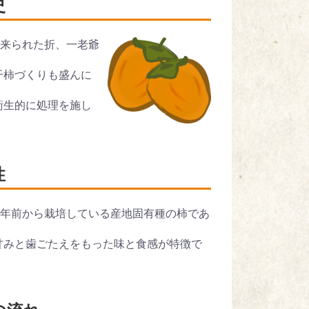
史
に来られた折、一老爺
干柿づくりも盛んに
衛生的に処理を施し
性
0年前から栽培している産地固有種の柿であ
甘みと歯ごたえをもった味と食感が特徴で