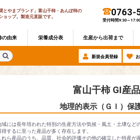
0763-
奨とやまブランド」富山干柿・あんぽ柿の
ショップ。製造元直販です。
受付時間9:30～17
柿の由来
栄養成分表
生産から出荷まで
新規会員登録
お
富山干柿 GI産
地理的表示（ＧＩ）保
地域には長年培われた特別の生産方法や気候・風土・土壌など
獲得するに至った産品が多く存在します。
これら産品のうち、品質、社会的評価その他の確立した特産が