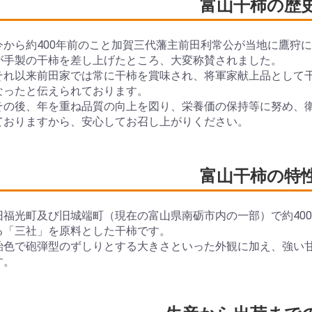
富山干柿の歴
今から約400年前のこと加賀三代藩主前田利常公が当地に鷹狩
が手製の干柿を差し上げたところ、大変称賛されました。
それ以来前田家では常に干柿を賞味され、将軍家献上品として
なったと伝えられております。
その後、年を重ね品質の向上を図り、栄養価の保持等に努め、
ておりますから、安心してお召し上がりください。
富山干柿の特
旧福光町及び旧城端町（現在の富山県南砺市内の一部）で約40
る「三社」を原料とした干柿です。
飴色で砲弾型のずしりとする大きさといった外観に加え、強い
す。