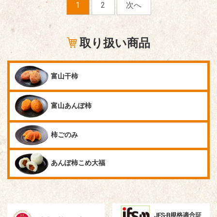
1
2
次へ
取り扱い商品
富山干柿
富山あんぽ柿
柿ごのみ
あんぽ柿
こめ大福