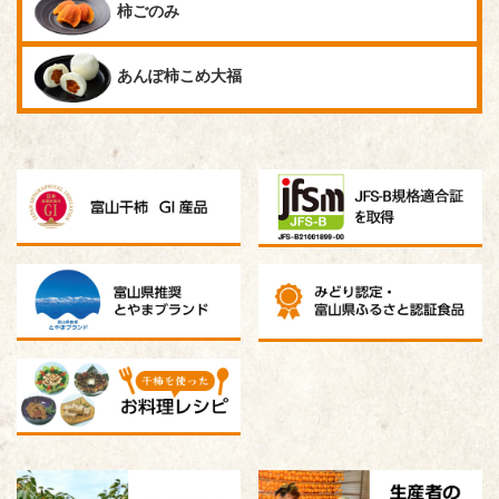
柿ごのみ
あんぽ柿
こめ大福